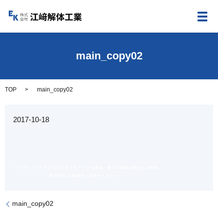
メ
main_copy02
TOP
main_copy02
2017-10-18
main_copy02