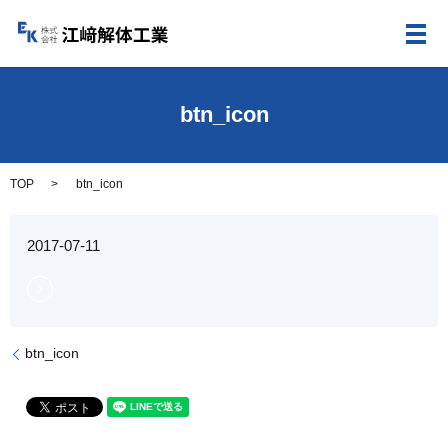
メ
btn_icon
TOP
btn_icon
2017-07-11
btn_icon